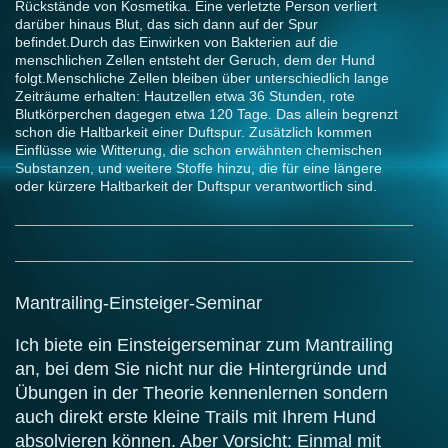
Rückstände von Kosmetika. Eine verletzte Person verliert
darüber hinaus Blut, das sich dann auf der Spur
befindet.Durch das Einwirken von Bakterien auf die
menschlichen Zellen entsteht der Geruch, dem der Hund
folgt.Menschliche Zellen bleiben über unterschiedlich lange
Zeiträume erhalten: Hautzellen etwa 36 Stunden, rote
Blutkörperchen dagegen etwa 120 Tage. Das allein begrenzt
schon die Haltbarkeit einer Duftspur. Zusätzlich kommen
Einflüsse wie Witterung, die schon erwähnten chemischen
Substanzen, und weitere Stoffe hinzu, die für eine längere
oder kürzere Haltbarkeit der Duftspur verantwortlich sind.
Mantrailing-Einsteiger-Seminar
Ich biete ein Einsteigerseminar zum Mantrailing
an, bei dem Sie nicht nur die Hintergründe und
Übungen in der Theorie kennenlernen sondern
auch direkt erste kleine Trails mit Ihrem Hund
absolvieren können. Aber Vorsicht: Einmal mit